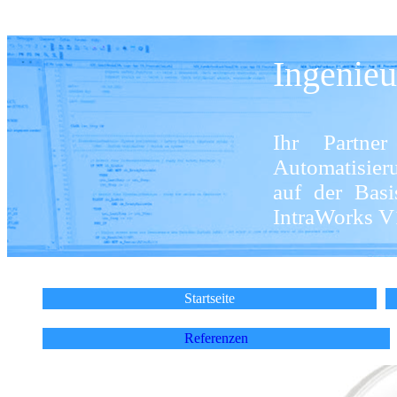
Ingenieu
Ihr Partner
Automatisier
auf der Bas
IntraWorks 
Startseite
Referenzen